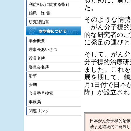
るために、新た
利益相反に関する指針
た。
鶴尾 隆 賞
そのような情勢
研究奨励賞
「がん分子標的
的な研究者のご
学会概要
に発足の運びと
理事長あいさつ
そして、がん分
役員名簿
分子標的治療研
委員会名簿
ました。これを
沿革
展を期して、鶴
月1日付で日本
会則
隆）が設立され
会員番号検索
事務局
関連リンク
日本がん分子標的治療
踏まえ継続的に発展し