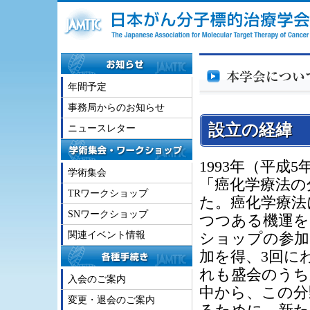
年間予定
事務局からのお知らせ
設立の経緯
ニュースレター
1993年（平
学術集会
「癌化学療法の
TRワークショップ
た。癌化学療法
SNワークショップ
つつある機運を
関連イベント情報
ショップの参加
加を得、3回に
れも盛会のうち
入会のご案内
中から、この分
変更・退会のご案内