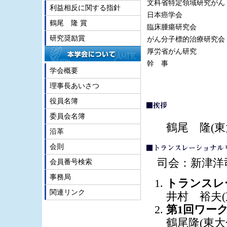
文科省特定領域研究がん
利益相反に関する指針
日本癌学会
鶴尾 隆 賞
臨床腫瘍研究会
研究奨励賞
がん分子標的治療研究会
厚労省がん研究
幹 事
学会概要
理事長あいさつ
役員名簿
委員会名簿
鶴尾 隆(東
沿革
会則
司会：新津洋
会員番号検索
事務局
トランスレ
関連リンク
井村 裕夫(
第1回ワークシ
鶴尾隆(東大