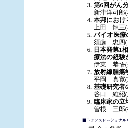
第6回がん分
新津洋司郎(
本邦におけ
上田 龍三(
バイオ医療
須藤 忠四
日本発第1
療法の経験
伊東 恭悟(
放射線腫瘍
平岡 真寛(
基礎研究者
谷口 維紹(
臨床家の立
曽根 三郎(