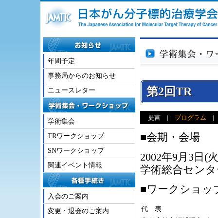
年間予定
事務局からのお知らせ
第2回TR
ニュースレター
提言
|
プログラム
学術集会
■会期・会場
TRワークショップ
SNワークショップ
2002年9月3日(火)
関連イベント情報
学術総合センタ
■ワークショッ
入会のご案内
代 表
変更・退会のご案内