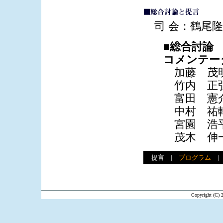
司 会：鶴尾隆
■総合討論
コメンテー
加藤 茂明
竹内 正弘
富田 憲介
中村 祐輔
宮園 浩平
茂木 伸一
提言
|
プログラム
Copyright (C) 