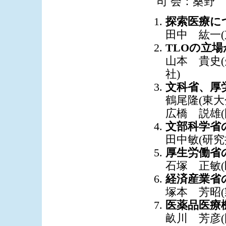
司 会：桑野
探索医療に
田中 紘一
TLOの立場
山本 貴史
社)
文科省、厚
鶴尾隆(東大
広橋 説雄
文部科学省
田中敏(研
厚生労働省
石塚 正敏
経済産業省
塚本 芳昭
医薬品医療
畝川 芳彦