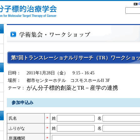
第7回トランスレーショナルリサーチ（TR）ワークショ
日時：
2011年1月28日（金） 9:15 - 16:45
場所：
都市センターホテル コスモスホールII 3F
がん分子標的創薬とTR－産学の連携
テーマ：
参加申込み
氏名
*
姓
名
ふりがな
*
姓
名
所属機関
*