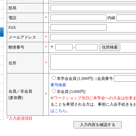
部局
電話
*
内線
FAX
メールアドレス
*
郵便番号
*
〒
-
住所
*
本学会会員 [1,000円]（会員番号
番号検索
会員／非会員
非会員 [3,000円]
*
[参加費]
※
ワークショップ当日に本学会への入会は出来
ることを希望される方は、事前に入会手続きを
はこちら
。
*入力必須項目