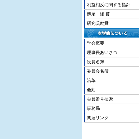
利益相反に関する指針
鶴尾 隆 賞
研究奨励賞
学会概要
理事長あいさつ
役員名簿
委員会名簿
沿革
会則
会員番号検索
事務局
関連リンク