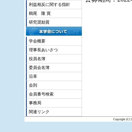
利益相反に関する指針
鶴尾 隆 賞
研究奨励賞
学会概要
理事長あいさつ
役員名簿
委員会名簿
沿革
会則
会員番号検索
事務局
関連リンク
Copyright (C) 