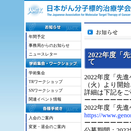
年間予定
事務局からのお知らせ
2022年度
ニュースレター
て
学術集会
2022年度「先
TRワークショップ
（火）より開始
SNワークショップ
詳細は下記をご
ーーーーーーー
関連イベント情報
2022年度「
https://www.gen
入会のご案内
ーーーーーーー
変更・退会のご案内
公募期間：2022年